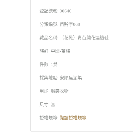
登記總號: 00640
分類編號: 苗黔字068
藏品名稱: （花鞋）青苗繡花連襪鞋
族群: 中國-苗族
件數: 1雙
採集地點: 安順焦泥埧
用途: 服裝衣物
尺寸: 無
授權規範:
閱讀授權規範