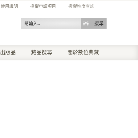
站使用說明
授權申請項目
授權進度查詢
搜尋
出版品
藏品搜尋
關於數位典藏