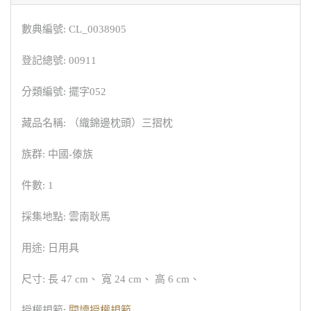
數典編號: CL_0038905
登記總號: 00911
分類編號: 擺字052
藏品名稱: （織錦邊枕頭）三摺枕
族群: 中國-傣族
件數: 1
採集地點: 雲南耿馬
用途: 日用具
尺寸: 長 47 cm、 寬 24 cm、 高 6 cm、
授權規範:
閱讀授權規範