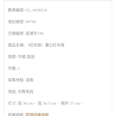
數典編號: CL_0038518
登記總號: 00768
分類編號: 苗湘字196
藏品名稱: （紅布旗）儺公紅布旗
族群: 中國-苗族
件數: 1
採集地點: 湖南
用途: 宗教用具
尺寸: 長 36 cm、 寬 34.3 cm、 棋杆 57 cm、
授權規範:
閱讀授權規範