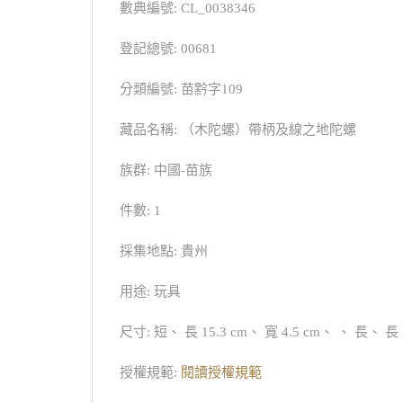
數典編號: CL_0038346
登記總號: 00681
分類編號: 苗黔字109
藏品名稱: （木陀螺）帶柄及線之地陀螺
族群: 中國-苗族
件數: 1
採集地點: 貴州
用途: 玩具
尺寸: 短、 長 15.3 cm、 寬 4.5 cm、 、 長、 長 22
授權規範:
閱讀授權規範