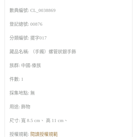
數典編號: CL_0038869
登記總號: 00876
分類編號: 擺字017
藏品名稱: （手鐲）螺管狀銀手飾
族群: 中國-傣族
件數: 1
採集地點: 無
用途: 飾物
尺寸: 寬 8.5 cm、 高 11 cm、
授權規範:
閱讀授權規範