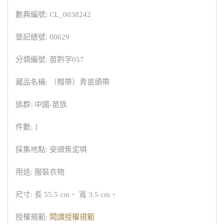
數典編號: CL_0038242
登記總號: 00629
分類編號: 苗黔字057
藏品名稱: （帽帶）青苗頭帶
族群: 中國-苗族
件數: 1
採集地點: 安順焦泥埧
用途: 服裝衣物
尺寸: 長 55.5 cm、 寬 3.5 cm、
授權規範:
閱讀授權規範