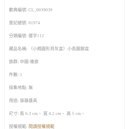
數典編號: CL_0039039
登記總號: 01974
分類編號: 擺字112
藏品名稱: （小橢圓形貝灰盒）小長圓銀盒
族群: 中國-傣族
件數: 1
採集地點: 無
用途: 容器盛具
尺寸: 長 6.3 cm、 寬 4.2 cm、 高 5 cm、
授權規範:
閱讀授權規範