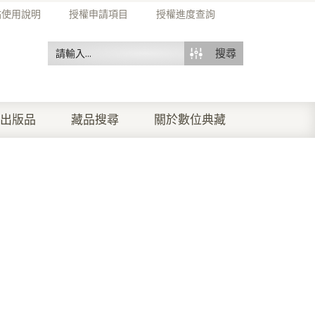
站使用說明
授權申請項目
授權進度查詢
搜尋
出版品
藏品搜尋
關於數位典藏