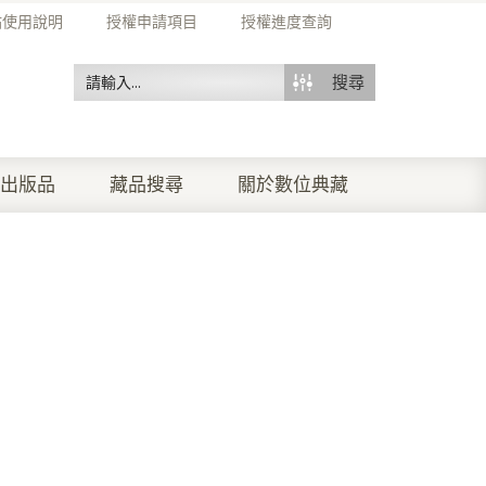
站使用說明
授權申請項目
授權進度查詢
搜尋
出版品
藏品搜尋
關於數位典藏