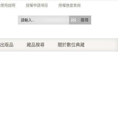
站使用說明
授權申請項目
授權進度查詢
搜尋
出版品
藏品搜尋
關於數位典藏