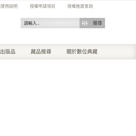
站使用說明
授權申請項目
授權進度查詢
搜尋
出版品
藏品搜尋
關於數位典藏