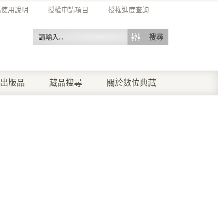
站使用說明
授權申請項目
授權進度查詢
搜尋
出版品
藏品搜尋
關於數位典藏