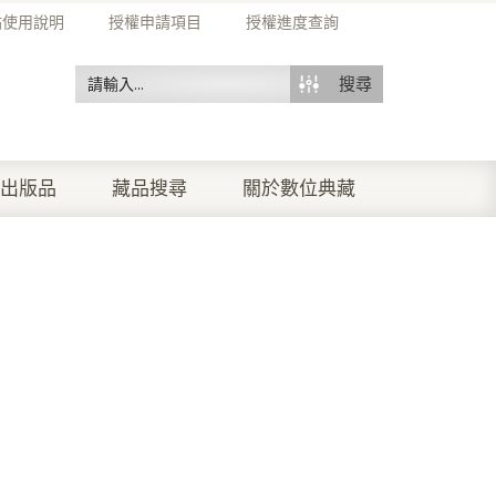
站使用說明
授權申請項目
授權進度查詢
搜尋
出版品
藏品搜尋
關於數位典藏