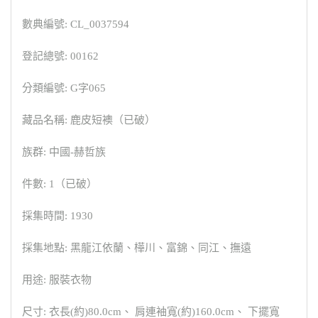
數典編號: CL_0037594
登記總號: 00162
分類編號: G字065
藏品名稱: 鹿皮短襖（已破）
族群: 中國-赫哲族
件數: 1（已破）
採集時間: 1930
採集地點: 黑龍江依蘭、樺川、富錦、同江、撫遠
用途: 服裝衣物
尺寸: 衣長(約)80.0cm、 肩連袖寬(約)160.0cm、 下擺寬