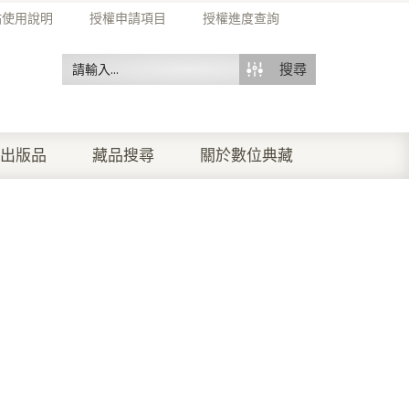
站使用說明
授權申請項目
授權進度查詢
搜尋
出版品
藏品搜尋
關於數位典藏