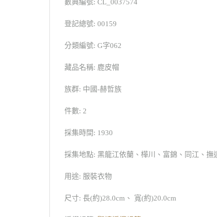
數典編號: CL_0037574
登記總號: 00159
分類編號: G字062
藏品名稱: 鹿皮帽
族群: 中國-赫哲族
件數: 2
採集時間: 1930
採集地點: 黑龍江依蘭、樺川、富錦、同江、撫
用途: 服裝衣物
尺寸: 長(約)28.0cm、 寬(約)20.0cm