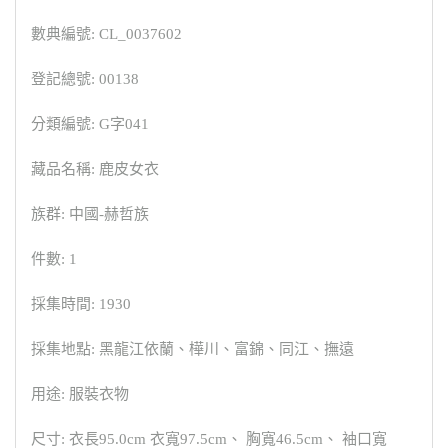
數典編號: CL_0037602
登記總號: 00138
分類編號: G字041
藏品名稱: 鹿皮女衣
族群: 中國-赫哲族
件數: 1
採集時間: 1930
採集地點: 黑龍江依蘭、樺川、富錦、同江、撫遠
用途: 服裝衣物
尺寸: 衣長95.0cm 衣寬97.5cm、 胸寬46.5cm、 袖口寬