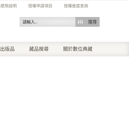
站使用說明
授權申請項目
授權進度查詢
搜尋
出版品
藏品搜尋
關於數位典藏