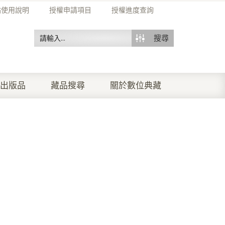
站使用說明
授權申請項目
授權進度查詢
搜尋
出版品
藏品搜尋
關於數位典藏