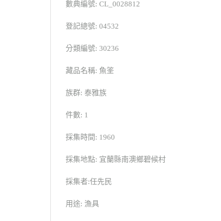
數典編號: CL_0028812
登記總號: 04532
分類編號: 30236
藏品名稱: 魚筌
族群: 泰雅族
件數: 1
採集時間: 1960
採集地點: 宜蘭縣南澳鄉碧候村
採集者:任先民
用途: 漁具