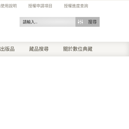
站使用說明
授權申請項目
授權進度查詢
搜尋
出版品
藏品搜尋
關於數位典藏