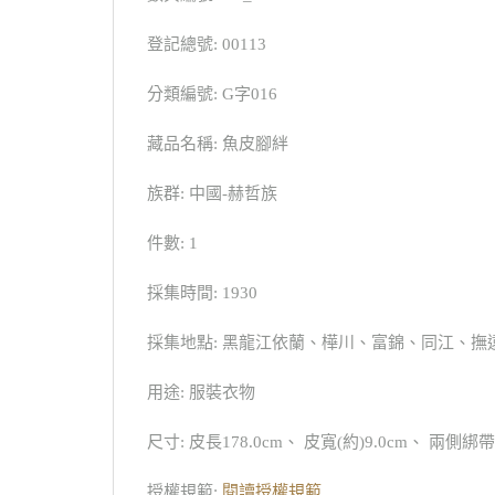
登記總號: 00113
分類編號: G字016
藏品名稱: 魚皮腳絆
族群: 中國-赫哲族
件數: 1
採集時間: 1930
採集地點: 黑龍江依蘭、樺川、富錦、同江、撫
用途: 服裝衣物
尺寸: 皮長178.0cm、 皮寬(約)9.0cm、 兩側綁帶
授權規範:
閱讀授權規範