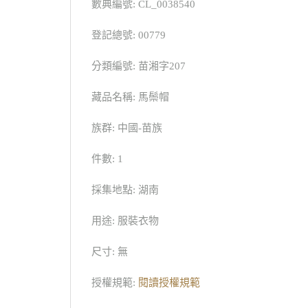
數典編號: CL_0038540
登記總號: 00779
分類編號: 苗湘字207
藏品名稱: 馬鬃帽
族群: 中國-苗族
件數: 1
採集地點: 湖南
用途: 服裝衣物
尺寸: 無
授權規範:
閱讀授權規範