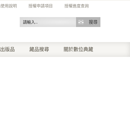
站使用說明
授權申請項目
授權進度查詢
搜尋
出版品
藏品搜尋
關於數位典藏