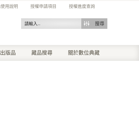
站使用說明
授權申請項目
授權進度查詢
搜尋
出版品
藏品搜尋
關於數位典藏