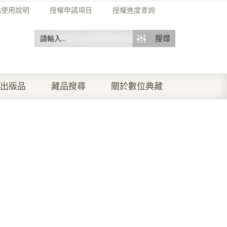
站使用說明
授權申請項目
授權進度查詢
搜尋
出版品
藏品搜尋
關於數位典藏