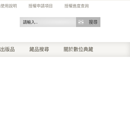
站使用說明
授權申請項目
授權進度查詢
搜尋
出版品
藏品搜尋
關於數位典藏