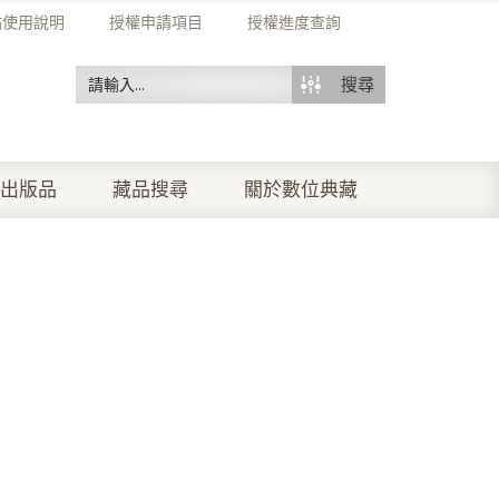
站使用說明
授權申請項目
授權進度查詢
搜尋
出版品
藏品搜尋
關於數位典藏