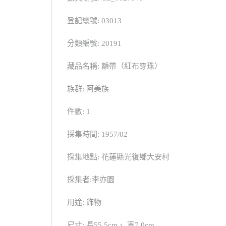
登記總號: 03013
分類編號: 20191
藏品名稱: 額帶（紅布穿珠）
族群: 阿美族
件數: 1
採集時間: 1957/02
採集地點: 花蓮縣光復鄉大安村
採集者:李亦園
用途: 飾物
尺寸: 長55.5cm、 寬7.0cm