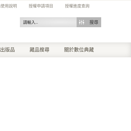
站使用說明
授權申請項目
授權進度查詢
搜尋
出版品
藏品搜尋
關於數位典藏