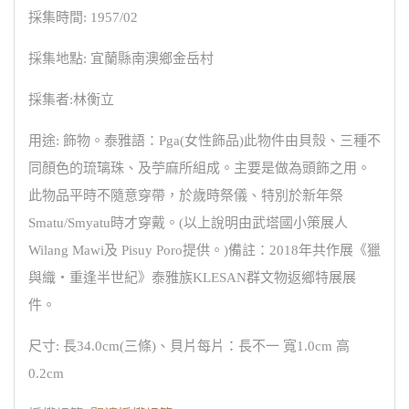
採集時間: 1957/02
採集地點: 宜蘭縣南澳鄉金岳村
採集者:林衡立
用途: 飾物。泰雅語：Pga(女性飾品)此物件由貝殼、三種不
同顏色的琉璃珠、及苧麻所組成。主要是做為頭飾之用。
此物品平時不隨意穿帶，於歲時祭儀、特別於新年祭
Smatu/Smyatu時才穿戴。(以上說明由武塔國小策展人
Wilang Mawi及 Pisuy Poro提供。)備註：2018年共作展《獵
與織‧重逢半世紀》泰雅族KLESAN群文物返鄉特展展
件。
尺寸: 長34.0cm(三條)、貝片每片：長不一 寬1.0cm 高
0.2cm