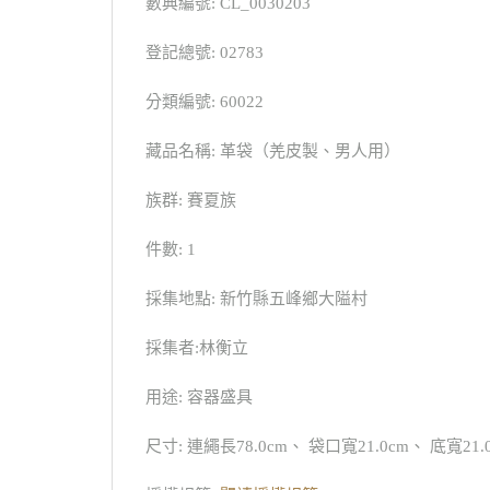
數典編號: CL_0030203
登記總號: 02783
分類編號: 60022
藏品名稱: 革袋（羌皮製、男人用）
族群: 賽夏族
件數: 1
採集地點: 新竹縣五峰鄉大隘村
採集者:林衡立
用途: 容器盛具
尺寸: 連繩長78.0cm、 袋口寬21.0cm、 底寬21.