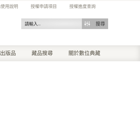
站使用說明
授權申請項目
授權進度查詢
搜尋
出版品
藏品搜尋
關於數位典藏