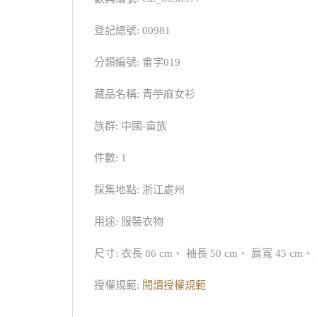
登記總號: 00981
分類編號: 畬字019
藏品名稱: 青苧麻女衫
族群: 中國-畲族
件數: 1
採集地點: 浙江處州
用途: 服裝衣物
尺寸: 衣長 86 cm、 袖長 50 cm、 肩寬 45 cm
授權規範:
閱讀授權規範