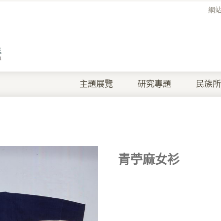
網
主題展覽
研究專題
民族所
青苧麻女衫