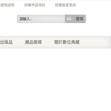
站使用說明
授權申請項目
授權進度查詢
搜尋
出版品
藏品搜尋
關於數位典藏