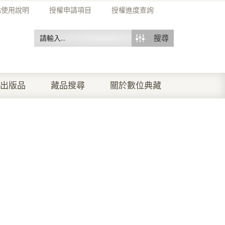
站使用說明
授權申請項目
授權進度查詢
搜尋
出版品
藏品搜尋
關於數位典藏