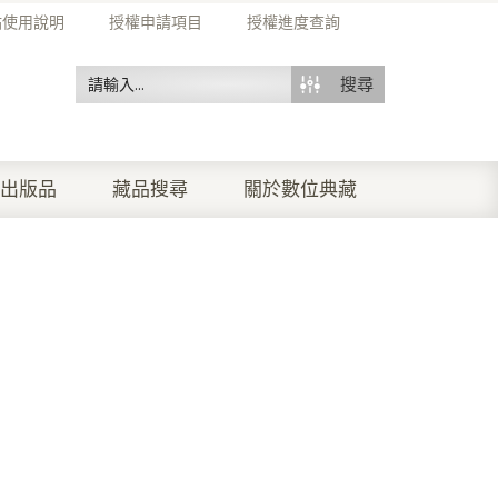
站使用說明
授權申請項目
授權進度查詢
搜尋
出版品
藏品搜尋
關於數位典藏