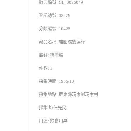
數典編號: CL_0026049
登記總號: 02479
分類編號: 10425
藏品名稱: 雕圓環雙連杯
族群: 排灣族
件數: 1
採集時間: 1956/10
採集地點: 屏東縣瑪家鄉瑪家村
採集者:任先民
用途: 飲食用具