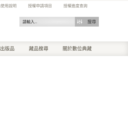
站使用說明
授權申請項目
授權進度查詢
搜尋
出版品
藏品搜尋
關於數位典藏