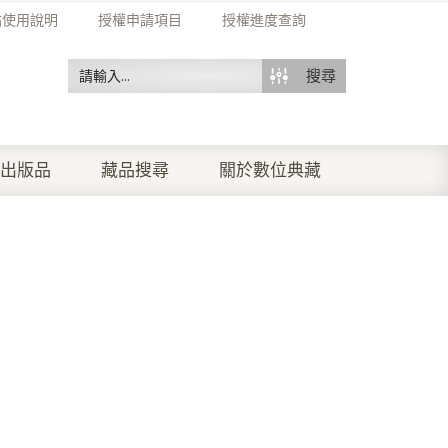
站使用說明
授權申請項目
授權進度查詢
搜尋
出版品
藏品搜尋
關於數位典藏