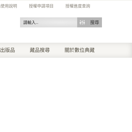
站使用說明
授權申請項目
授權進度查詢
搜尋
出版品
藏品搜尋
關於數位典藏