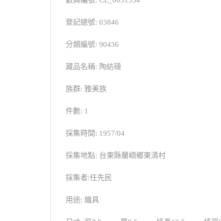
數典編號: CL_0031334
登記總號: 03846
分類編號: 90436
藏品名稱: 陶紡硾
族群: 雅美族
件數: 1
採集時間: 1957/04
採集地點: 台東縣蘭嶼鄉東清村
採集者:任先民
用途: 織具