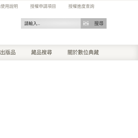
站使用說明
授權申請項目
授權進度查詢
搜尋
出版品
藏品搜尋
關於數位典藏