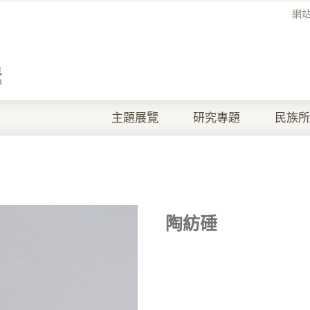
網
主題展覽
研究專題
民族所
陶紡硾