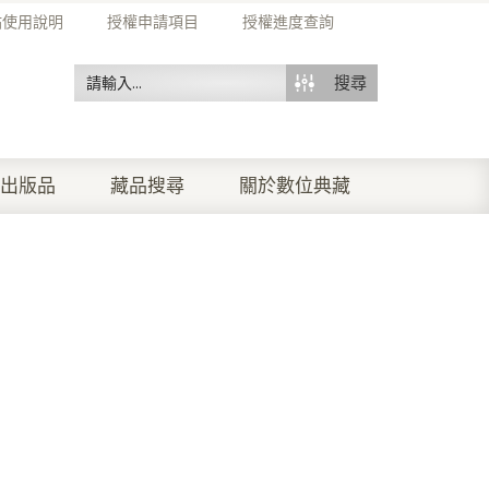
站使用說明
授權申請項目
授權進度查詢
搜尋
出版品
藏品搜尋
關於數位典藏