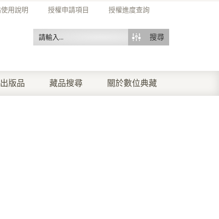
站使用說明
授權申請項目
授權進度查詢
搜尋
出版品
藏品搜尋
關於數位典藏