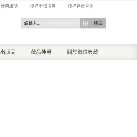
站使用說明
授權申請項目
授權進度查詢
搜尋
出版品
藏品搜尋
關於數位典藏