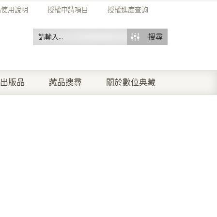
站使用說明
授權申請項目
授權進度查詢
搜尋
出版品
藏品搜尋
關於數位典藏