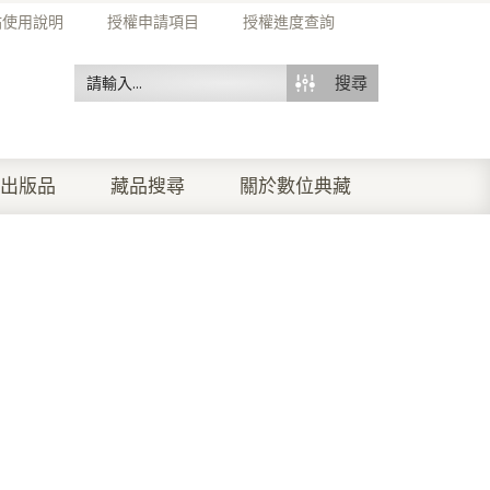
站使用說明
授權申請項目
授權進度查詢
搜尋
出版品
藏品搜尋
關於數位典藏