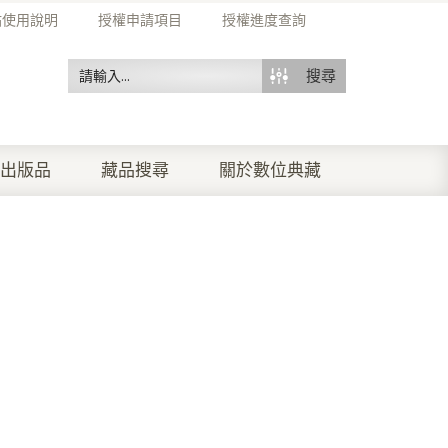
站使用說明
授權申請項目
授權進度查詢
搜尋
出版品
藏品搜尋
關於數位典藏