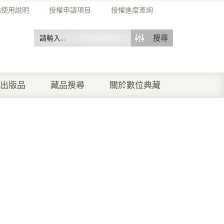
站使用說明
授權申請項目
授權進度查詢
搜尋
出版品
藏品搜尋
關於數位典藏