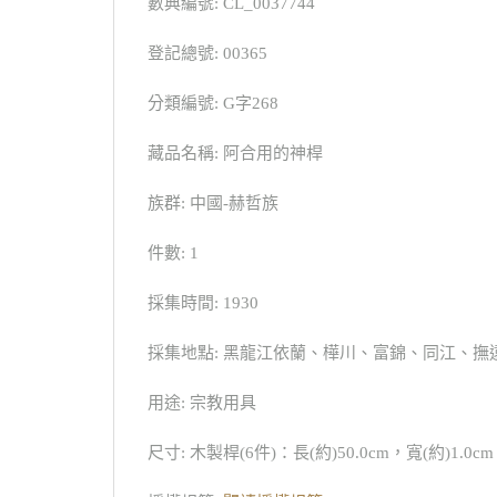
數典編號: CL_0037744
登記總號: 00365
分類編號: G字268
藏品名稱: 阿合用的神桿
族群: 中國-赫哲族
件數: 1
採集時間: 1930
採集地點: 黑龍江依蘭、樺川、富錦、同江、撫
用途: 宗教用具
尺寸: 木製桿(6件)：長(約)50.0cm，寬(約)1.0c