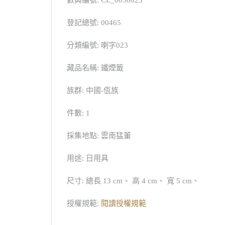
數典編號: CL_0038023
登記總號: 00465
分類編號: 喇字023
藏品名稱: 鐵煙籤
族群: 中國-佤族
件數: 1
採集地點: 雲南猛董
用途: 日用具
尺寸: 總長 13 cm、 高 4 cm、 寬 5 cm、
授權規範:
閱讀授權規範