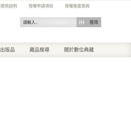
站使用說明
授權申請項目
授權進度查詢
搜尋
出版品
藏品搜尋
關於數位典藏