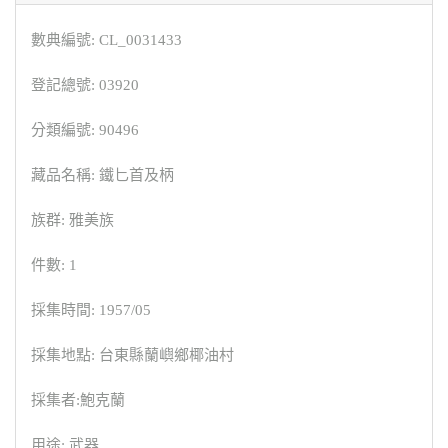
數典編號: CL_0031433
登記總號: 03920
分類編號: 90496
藏品名稱: 鐵匕首及柄
族群: 雅美族
件數: 1
採集時間: 1957/05
採集地點: 台東縣蘭嶼鄉椰油村
採集者:鮑克蘭
用途: 武器