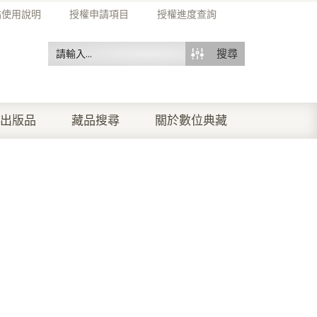
站使用說明
授權申請項目
授權進度查詢
搜尋
出版品
藏品搜尋
關於數位典藏