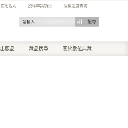
站使用說明
授權申請項目
授權進度查詢
搜尋
出版品
藏品搜尋
關於數位典藏