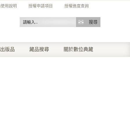
站使用說明
授權申請項目
授權進度查詢
搜尋
出版品
藏品搜尋
關於數位典藏