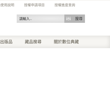
站使用說明
授權申請項目
授權進度查詢
搜尋
出版品
藏品搜尋
關於數位典藏