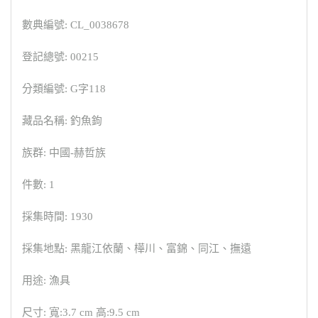
數典編號: CL_0038678
登記總號: 00215
分類編號: G字118
藏品名稱: 釣魚鉤
族群: 中國-赫哲族
件數: 1
採集時間: 1930
採集地點: 黑龍江依蘭、樺川、富錦、同江、撫遠
用途: 漁具
尺寸: 寬:3.7 cm 高:9.5 cm